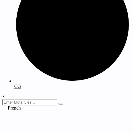
CG
x
French