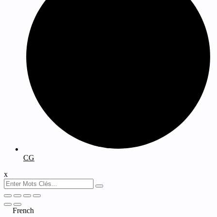
CG
x
French