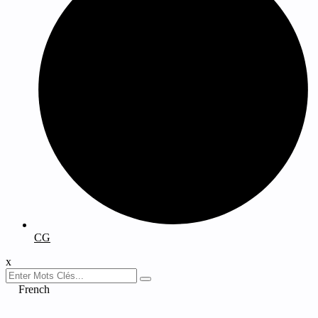
CG
x
French