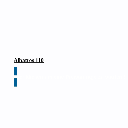
Albatros 110
Hier klicken um eine Preisanfrage zu starten !