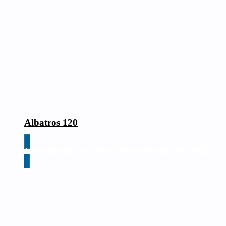
Albatros 120
Hier klicken um eine Preisanfrage zu starten !