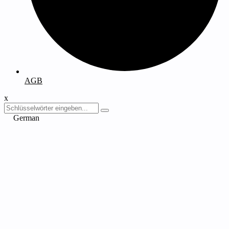
AGB
x
German